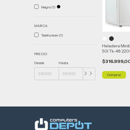
Negro (1)
MARCA
Telefunken (1)
Heladera Mini
50l Tk-48 220
PRECIO
$316.999,0
Desde
Hasta
Comprar