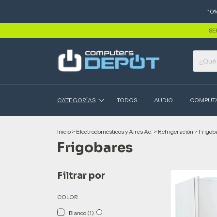
10
SE
CATEGORÍAS
TODOS
AUDIO
COMPUT
Inicio
>
Electrodomésticos y Aires Ac.
>
Refrigeración
>
Frigob
Frigobares
Filtrar por
COLOR
Blanco (1)