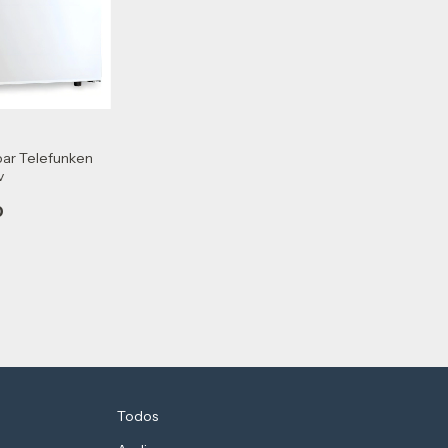
bar Telefunken
v
0
Todos