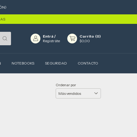
ÓN)
RAS
Entrá
/
Carrito
(
0
)
Registráte
$0,00
N
NOTEBOOKS
SEGURIDAD
CONTACTO
Ordenar por