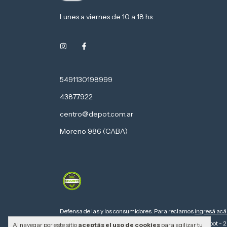
Lunes a viernes de 10 a 18 hs.
5491130198999
43877922
centro@depot.com.ar
Moreno 986 (CABA)
Defensa de las y los consumidores. Para reclamos
ingresá acá
Copyright Computers Depot - 2
Al navegar por este sitio
aceptás el uso de cookies
para agilizar tu